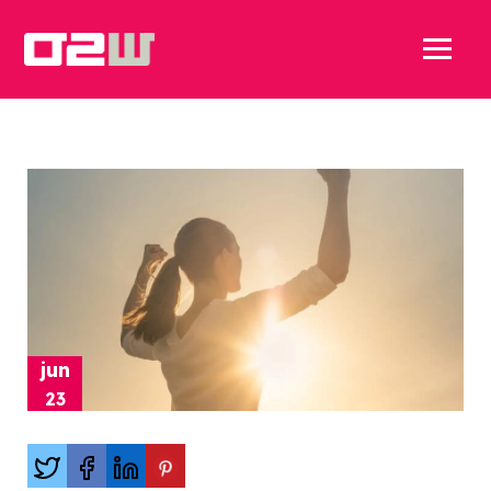
jun
23