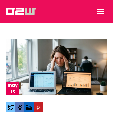
may
13