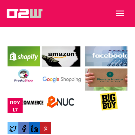
nov
17