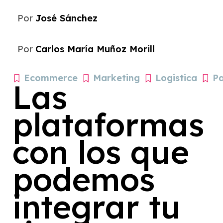
Por
José Sánchez
Por
Carlos María Muñoz Morill
Ecommerce
Marketing
Logistica
P
Las
plataformas
con los que
podemos
integrar tu