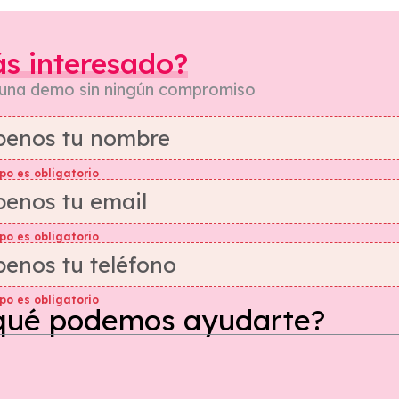
ás interesado?
 una demo sin ningún compromiso
po es obligatorio
po es obligatorio
po es obligatorio
qué podemos ayudarte?