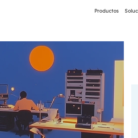
Productos
Soluc
Commerce
B2B
Comercio Electrónico B2B Y B2C
Plataforma B2B
A3erp De Worker Kluwers
Mobility
D2C
Aplicación Para Comerciales
Direct To Consumer
Pricing
Sage 200 O Sage 50
Generación De Tarifas De Precios
Picking