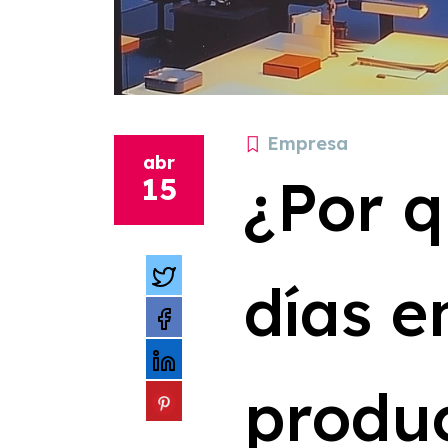
Empresa
abr
¿Por q
15
días e
produ