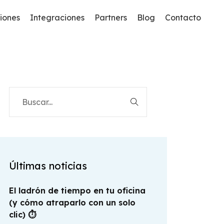
iones
Integraciones
Partners
Blog
Contacto
Connect
B2C
Conecta Y Automatiza Tu ERP Y Ecommerce
Tienda Online
Shopify
Sistema De Gestión Opensource
Client
Área De Clientes Integrada Con Tu ERP
Amazon Seller Y Vendor
Últimas noticias
Workflow
Factusol Y Contasol
Automatización Y Notificaciones
El ladrón de tiempo en tu oficina
(y cómo atraparlo con un solo
Prestashop
Sat
clic) ⏱️