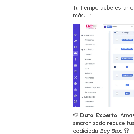
Tu tiempo debe estar en
más. 📈
💡
Dato Experto:
Amazo
sincronizado reduce tus
codiciada
Buy Box
. 🏆