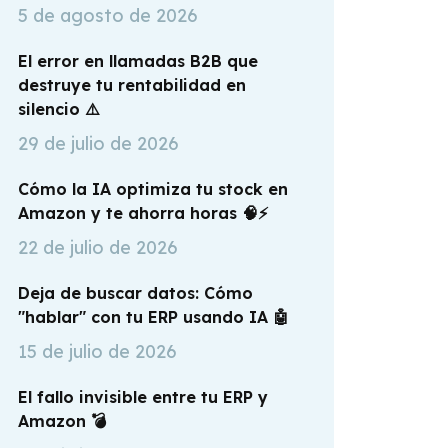
Gestión Postventa
Sistema De Gestión De Empresa
5 de agosto de 2026
Woocommerce
El error en llamadas B2B que
destruye tu rentabilidad en
Gestión Para Mayoristas
silencio ⚠️
Miravia
29 de julio de 2026
Cómo la IA optimiza tu stock en
Amazon y te ahorra horas 🧠⚡
Mirakl Marketplace
22 de julio de 2026
Deja de buscar datos: Cómo
Magento
"hablar" con tu ERP usando IA 🤖
15 de julio de 2026
El fallo invisible entre tu ERP y
Amazon 💣