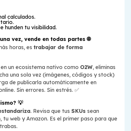
al calculados.
tario.
 hunden tu visibilidad.
 una vez, vende en todas partes 🌐
más horas, es
trabajar de forma
ón en un ecosistema nativo como
O2W
, eliminas
 ficha una sola vez (imágenes, códigos y stock)
arga de publicarla automáticamente en
line. Sin errores. Sin estrés. ✅
ismo? 💡
estandariza
. Revisa que tus
SKUs
sean
n, tu web y Amazon. Es el primer paso para que
 trabas.