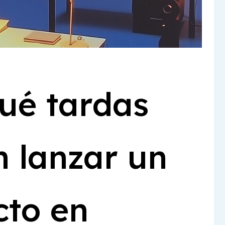
Preparación De Pedidos
Sistema De Gestión De Empresa
Tpv
Punto De Venta
SGA Y ERP
ué tardas
Plataforma 3PL
n lanzar un
cto en