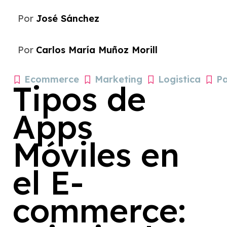
Por
José Sánchez
Por
Carlos María Muñoz Morill
Ecommerce
Marketing
Logistica
P
Tipos de
Apps
Móviles en
el E-
commerce: