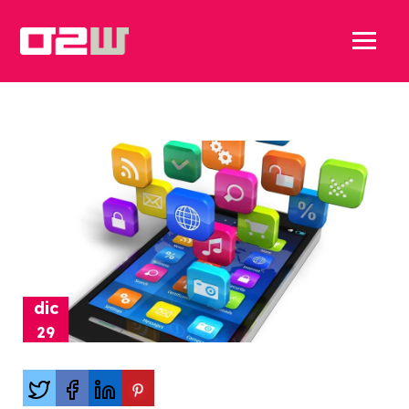
dic
29