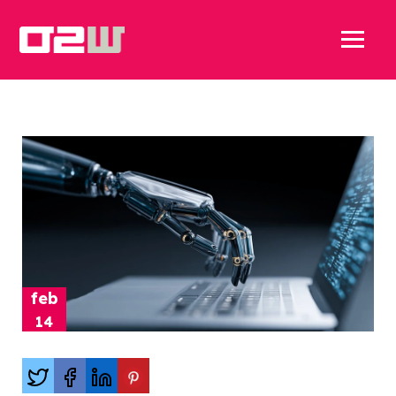
feb
14