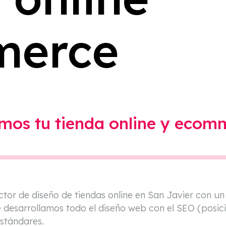
Preparación De Pedidos
Sistema De Gestión De Empresa
Tpv
merce
Punto De Venta
SGA Y ERP
Plataforma 3PL
mos tu tienda online y ecom
ctor de diseño de tiendas online en San Javier con u
 desarrollamos todo el diseño web con el SEO (posici
estándares.