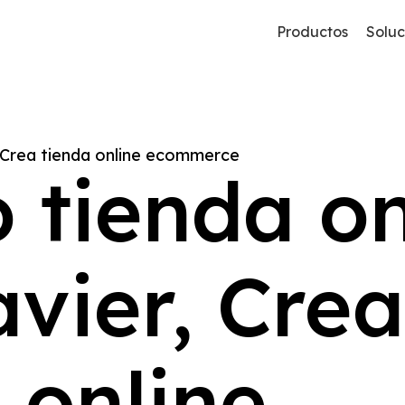
Productos
Soluc
, Crea tienda online ecommerce
 tienda on
Commerce
B2B
Comercio Electrónico B2B Y B2C
Plataforma B2B
A3erp De Worker Kluwers
Mobility
D2C
vier, Crea
Aplicación Para Comerciales
Direct To Consumer
Pricing
Sage 200 O Sage 50
Generación De Tarifas De Precios
 online
Picking