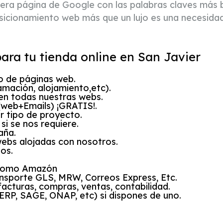
imera página de Google con las palabras claves más 
osicionamiento web más que un lujo es una necesidad
ara tu tienda online en San Javier
o de páginas web.
amación, alojamiento,etc).
en todas nuestras webs.
(web+Emails) ¡GRATIS!.
r tipo de proyecto.
i se nos requiere.
aña.
webs alojadas con nosotros.
os.
 como Amazón
ansporte GLS, MRW, Correos Express, Etc.
facturas, compras, ventas, contabilidad.
RP, SAGE, ONAP, etc) si dispones de uno.