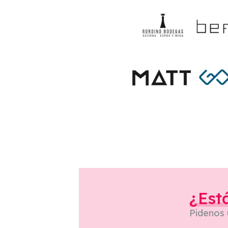
¿Est
Pidenos