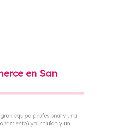
Gestión Postventa
Sistema De Gestión De Empresa
Woocommerce
Gestión Para Mayoristas
Miravia
Mirakl Marketplace
merce en San
Magento
n gran equipo profesional y una
onamiento) ya incluido y un