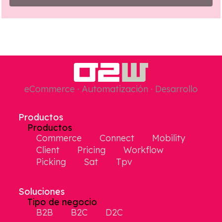
eCommerce · Automatización · Desarrollo
Productos
Productos
Commerce
Connect
Mobility
Client
Pricing
Workflow
Picking
Sat
Tpv
Soluciones
Tipo de negocio
B2B
B2C
D2C