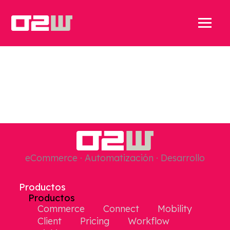
eCommerce · Automatización · Desarrollo
Productos
Productos
Commerce
Connect
Mobility
Client
Pricing
Workflow