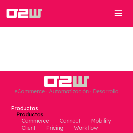
eCommerce · Automatización · Desarrollo
Productos
Productos
Commerce
Connect
Mobility
Client
Pricing
Workflow