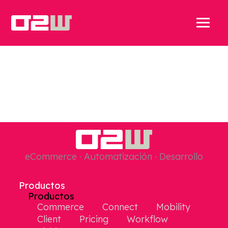
eCommerce · Automatización · Desarrollo
Productos
Productos
Commerce
Connect
Mobility
Client
Pricing
Workflow