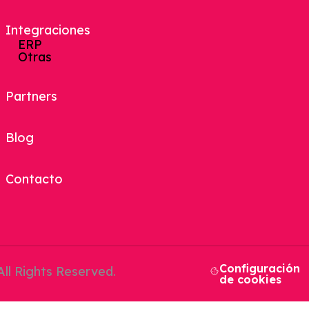
Preparación De Pedidos
Sistema De Gestión De Empresa
Integraciones
Tpv
ERP
Punto De Venta
Otras
SGA Y ERP
Partners
Blog
Plataforma 3PL
Contacto
Configuración
ll Rights Reserved.
de cookies