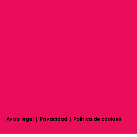
Gestión Postventa
Sistema De Gestión De Empresa
Woocommerce
Gestión Para Mayoristas
Miravia
Mirakl Marketplace
Magento
Aviso legal
|
Privacidad
|
Política de cookies