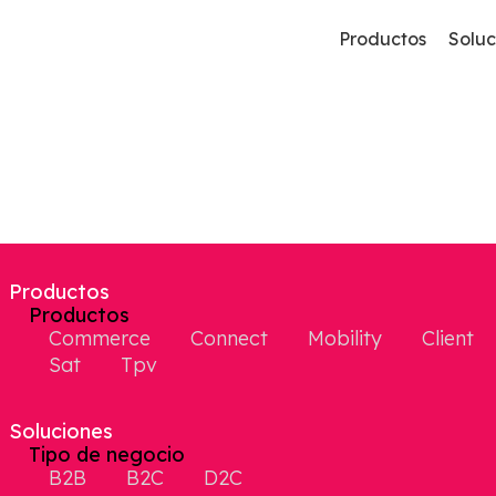
Productos
Soluc
Commerce
B2B
Comercio Electrónico B2B Y B2C
Plataforma B2B
A3erp De Worker Kluwers
Productos
Mobility
D2C
Productos
Aplicación Para Comerciales
Direct To Consumer
Commerce
Connect
Mobility
Client
Sat
Tpv
Pricing
Sage 200 O Sage 50
Generación De Tarifas De Precios
Soluciones
Tipo de negocio
Picking
B2B
B2C
D2C