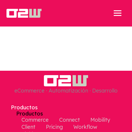
eCommerce · Automatización · Desarrollo
Productos
Productos
Commerce
Connect
Mobility
Client
Pricing
Workflow