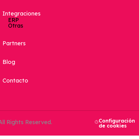
Preparación De Pedidos
Sistema De Gestión De Empresa
Integraciones
Tpv
ERP
Punto De Venta
Otras
SGA Y ERP
Partners
Blog
Plataforma 3PL
Contacto
Configuración
ll Rights Reserved.
de cookies