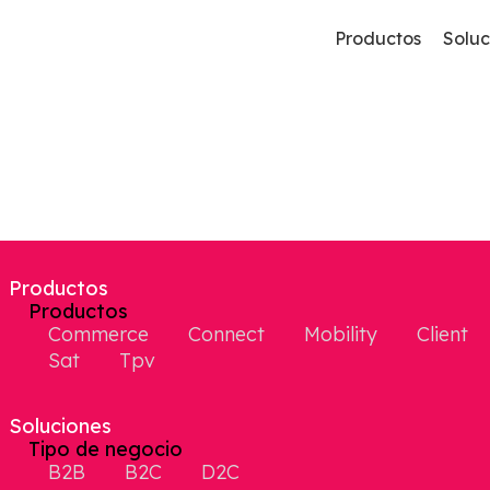
Productos
Soluc
Commerce
B2B
Comercio Electrónico B2B Y B2C
Plataforma B2B
A3erp De Worker Kluwers
Productos
Mobility
D2C
Productos
Aplicación Para Comerciales
Direct To Consumer
Commerce
Connect
Mobility
Client
Sat
Tpv
Pricing
Sage 200 O Sage 50
Generación De Tarifas De Precios
Soluciones
Tipo de negocio
Picking
B2B
B2C
D2C