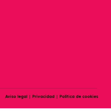
Gestión Postventa
Sistema De Gestión De Empresa
Woocommerce
Gestión Para Mayoristas
Miravia
Mirakl Marketplace
Magento
Aviso legal
|
Privacidad
|
Política de cookies